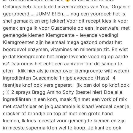
Onlangs heb ik ook de Linzencrackers van Your Organic
geprobeerd…. JUMMIE! En….. nog een voordeel: het is
snel gemaakt en erg lekker! Voor dit recept kies ik voor
gemak en ga ik voor Guacamole op een linzenwafel met
gemengde kiemen Kiemgroente – levende voeding!
Kiemgroenten zijn helemaal mega gezond omdat het
boordevol enzymen, vitamines en mineralen zit. En wist
je dat kiemgroente het enige levende voeding op aarde
is? Daarom is het echt een aanrader om dit samen te
eten – klik hier als je meer over kiemgroente wilt weten)
Ingrediënten Guacamole 1 rijpe avocado (Hass) 4
teentjes knoflook vers geperst (ik ben dol op knoflook
;-)) 2 sprays Bragg Amino Sohy (bestel hier) Doe alle
ingrediënten in een kom, maak fijn met een vork of mix
met staafmixer en je guacamole is klaar! Verdeel over je
cracker of broodje en top af met een grote hand
kiemen, Ik kies meestal voor gemengde kiemen en zijn
in meeste supermarkten wel te koop. Je kunt ze ook