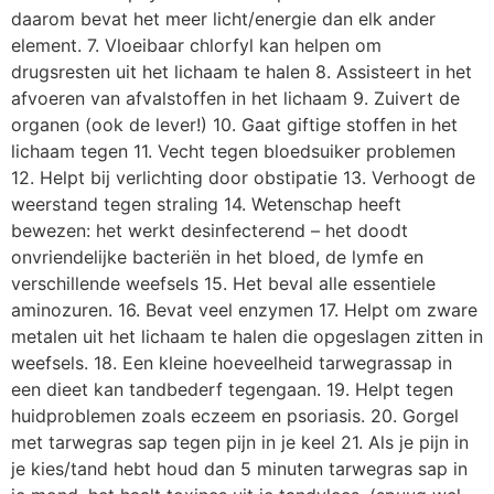
daarom bevat het meer licht/energie dan elk ander
element. 7. Vloeibaar chlorfyl kan helpen om
drugsresten uit het lichaam te halen 8. Assisteert in het
afvoeren van afvalstoffen in het lichaam 9. Zuivert de
organen (ook de lever!) 10. Gaat giftige stoffen in het
lichaam tegen 11. Vecht tegen bloedsuiker problemen
12. Helpt bij verlichting door obstipatie 13. Verhoogt de
weerstand tegen straling 14. Wetenschap heeft
bewezen: het werkt desinfecterend – het doodt
onvriendelijke bacteriën in het bloed, de lymfe en
verschillende weefsels 15. Het beval alle essentiele
aminozuren. 16. Bevat veel enzymen 17. Helpt om zware
metalen uit het lichaam te halen die opgeslagen zitten in
weefsels. 18. Een kleine hoeveelheid tarwegrassap in
een dieet kan tandbederf tegengaan. 19. Helpt tegen
huidproblemen zoals eczeem en psoriasis. 20. Gorgel
met tarwegras sap tegen pijn in je keel 21. Als je pijn in
je kies/tand hebt houd dan 5 minuten tarwegras sap in