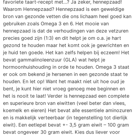
favoriete taart-recept met…? Ja zeker, hennepzaad!
Waarom Hennepzaad? Hennepzaad is een geweldige
bron van gezonde vetten die ons lichaam heel goed kan
gebruiken zoals Omega 3 en 6. Het mooie van
hennepzaad is dat de verhoudingen van deze vetzuren
precies goed zijn (1:3) en dit helpt je om o.a. je hart
gezond te houden maar het komt ook je gewrichten en
je huid ten goede. Het kan zelfs helpen bij eczeem! Het
bevat gammalinoleenzuur (GLA) wat helpt je
hormoonhuishouding in orde te houden. Omega 3 staat
er ook om bekend je hersenen in een gezonde staat te
houden. En let op! Want het maakt niet uit hoe oud je
bent, je kunt hier niet vroeg genoeg mee beginnen en
het is nooit te laat! Verder is hennepzaad een complete
en superieure bron van eiwitten (veel beter dan vlees,
koemelk en eieren) Het bevat alle essentiele aminozuren
en is makkelijk verteerbaar (in tegenstelling tot dierlijk
eiwit). Een eetlepel bevat +- 3,5 gram eiwit – 100 gram
bevat ongeveer 30 gram eiwit. Kies dus liever voor