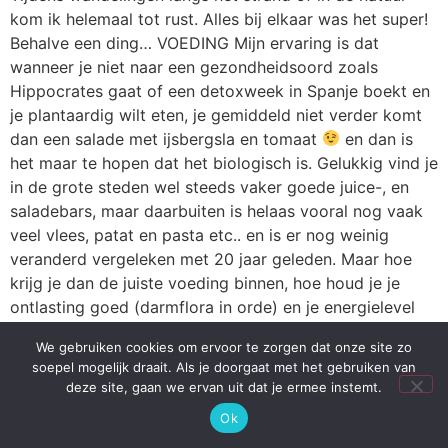
kom ik helemaal tot rust. Alles bij elkaar was het super!
Behalve een ding… VOEDING Mijn ervaring is dat
wanneer je niet naar een gezondheidsoord zoals
Hippocrates gaat of een detoxweek in Spanje boekt en
je plantaardig wilt eten, je gemiddeld niet verder komt
dan een salade met ijsbergsla en tomaat
en dan is
het maar te hopen dat het biologisch is. Gelukkig vind je
in de grote steden wel steeds vaker goede juice-, en
saladebars, maar daarbuiten is helaas vooral nog vaak
veel vlees, patat en pasta etc.. en is er nog weinig
veranderd vergeleken met 20 jaar geleden. Maar hoe
krijg je dan de juiste voeding binnen, hoe houd je je
ontlasting goed (darmflora in orde) en je energielevel
op pijl met al dat “rare” eten? Ik ben benieuwd hoe jij
We gebruiken cookies om ervoor te zorgen dat onze site zo
daarmee om gaat of waar jij tegenaan loopt. Als je mij
soepel mogelijk draait. Als je doorgaat met het gebruiken van
wat langer volgt dan weet je wellicht dat ik plantaardig
deze site, gaan we ervan uit dat je ermee instemt.
eet en veel ongekookt. Thuis neem ik (bijna) elke dag
Ok
minimaal een verse shot tarwegrassap, een greenjuice,