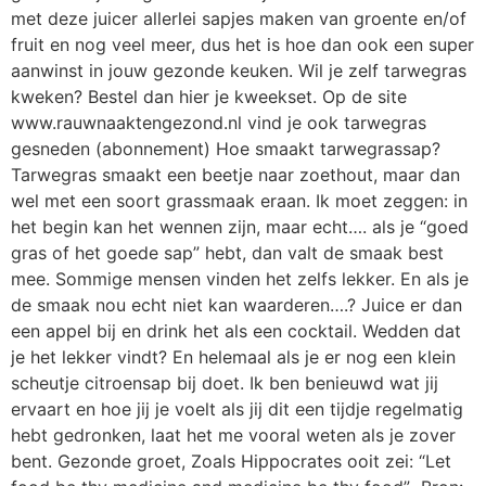
met deze juicer allerlei sapjes maken van groente en/of
fruit en nog veel meer, dus het is hoe dan ook een super
aanwinst in jouw gezonde keuken. Wil je zelf tarwegras
kweken? Bestel dan hier je kweekset. Op de site
www.rauwnaaktengezond.nl vind je ook tarwegras
gesneden (abonnement) Hoe smaakt tarwegrassap?
Tarwegras smaakt een beetje naar zoethout, maar dan
wel met een soort grassmaak eraan. Ik moet zeggen: in
het begin kan het wennen zijn, maar echt…. als je “goed
gras of het goede sap” hebt, dan valt de smaak best
mee. Sommige mensen vinden het zelfs lekker. En als je
de smaak nou echt niet kan waarderen….? Juice er dan
een appel bij en drink het als een cocktail. Wedden dat
je het lekker vindt? En helemaal als je er nog een klein
scheutje citroensap bij doet. Ik ben benieuwd wat jij
ervaart en hoe jij je voelt als jij dit een tijdje regelmatig
hebt gedronken, laat het me vooral weten als je zover
bent. Gezonde groet, Zoals Hippocrates ooit zei: “Let