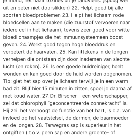
je mond, het haalt toxines uit je tandvlees. (spuug wel
uit en beter niet doorslikken) 22. Helpt goed bij alle
soorten bloedproblemen 23. Helpt het lichaam rode
bloedcellen aan te maken (die zuurstof vervoeren naar
iedere cel in het lichaam), tevens zeer goed voor witte
bloedlichaampjes die het immuunsysteemeen boost
geven. 24. Werkt goed tegen hoge bloeddruk en
verbetert de haarvaten. 25. Kan littekens in de longen
verhelpen die ontstaan zijn door inademen van slechte
lucht (en roken). 26. Is een goede huidreiniger, heelt
wonden en kan goed door de huid worden opgenomen.
Tip: giet het sap over je lichaam terwijl je in een warm
bad zit. Blijf hier 15 minuten in zitten, spoel je daarna af
met koud water. 27. Dr. Birscher – een wetenschapper,
zei dat chlorophyll “geconcentreerde zonnekracht” is.
Hij zei: het verhoogt de functie van het hart, is o.a. van
invloed op het vaatstelsel, de darmen, de baarmoeder
en de longen. 28. Tarwegras sap is superieur in het
ontgiften ( t.o.v. peen sap en andere groente- of