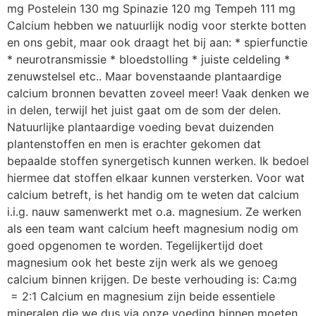
mg Postelein 130 mg Spinazie 120 mg Tempeh 111 mg
Calcium hebben we natuurlijk nodig voor sterkte botten
en ons gebit, maar ook draagt het bij aan: * spierfunctie
* neurotransmissie * bloedstolling * juiste celdeling *
zenuwstelsel etc.. Maar bovenstaande plantaardige
calcium bronnen bevatten zoveel meer! Vaak denken we
in delen, terwijl het juist gaat om de som der delen.
Natuurlijke plantaardige voeding bevat duizenden
plantenstoffen en men is erachter gekomen dat
bepaalde stoffen synergetisch kunnen werken. Ik bedoel
hiermee dat stoffen elkaar kunnen versterken. Voor wat
calcium betreft, is het handig om te weten dat calcium
i.i.g. nauw samenwerkt met o.a. magnesium. Ze werken
als een team want calcium heeft magnesium nodig om
goed opgenomen te worden. Tegelijkertijd doet
magnesium ook het beste zijn werk als we genoeg
calcium binnen krijgen. De beste verhouding is: Ca:mg
= 2:1 Calcium en magnesium zijn beide essentiele
mineralen die we dus via onze voeding binnen moeten