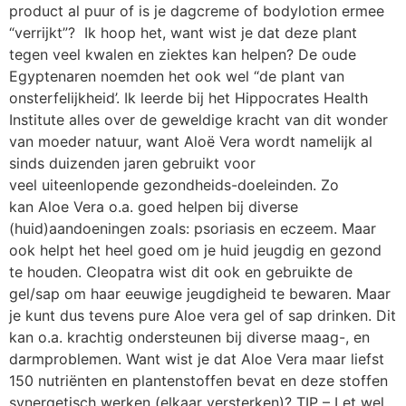
product al puur of is je dagcreme of bodylotion ermee
“verrijkt”? Ik hoop het, want wist je dat deze plant
tegen veel kwalen en ziektes kan helpen? De oude
Egyptenaren noemden het ook wel “de plant van
onsterfelijkheid’. Ik leerde bij het Hippocrates Health
Institute alles over de geweldige kracht van dit wonder
van moeder natuur, want Aloë Vera wordt namelijk al
sinds duizenden jaren gebruikt voor
veel uiteenlopende gezondheids-doeleinden. Zo
kan Aloe Vera o.a. goed helpen bij diverse
(huid)aandoeningen zoals: psoriasis en eczeem. Maar
ook helpt het heel goed om je huid jeugdig en gezond
te houden. Cleopatra wist dit ook en gebruikte de
gel/sap om haar eeuwige jeugdigheid te bewaren. Maar
je kunt dus tevens pure Aloe vera gel of sap drinken. Dit
kan o.a. krachtig ondersteunen bij diverse maag-, en
darmproblemen. Want wist je dat Aloe Vera maar liefst
150 nutriënten en plantenstoffen bevat en deze stoffen
synergetisch werken (elkaar versterken)? TIP – Let wel