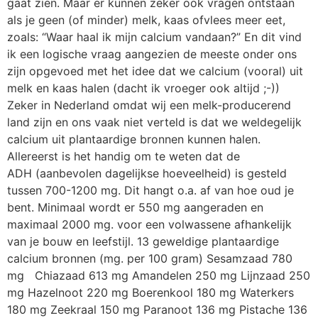
gaat zien. Maar er kunnen zeker ook vragen ontstaan
als je geen (of minder) melk, kaas ofvlees meer eet,
zoals: “Waar haal ik mijn calcium vandaan?” En dit vind
ik een logische vraag aangezien de meeste onder ons
zijn opgevoed met het idee dat we calcium (vooral) uit
melk en kaas halen (dacht ik vroeger ook altijd ;-))
Zeker in Nederland omdat wij een melk-producerend
land zijn en ons vaak niet verteld is dat we weldegelijk
calcium uit plantaardige bronnen kunnen halen.
Allereerst is het handig om te weten dat de
ADH (aanbevolen dagelijkse hoeveelheid) is gesteld
tussen 700-1200 mg. Dit hangt o.a. af van hoe oud je
bent. Minimaal wordt er 550 mg aangeraden en
maximaal 2000 mg. voor een volwassene afhankelijk
van je bouw en leefstijl. 13 geweldige plantaardige
calcium bronnen (mg. per 100 gram) Sesamzaad 780
mg Chiazaad 613 mg Amandelen 250 mg Lijnzaad 250
mg Hazelnoot 220 mg Boerenkool 180 mg Waterkers
180 mg Zeekraal 150 mg Paranoot 136 mg Pistache 136