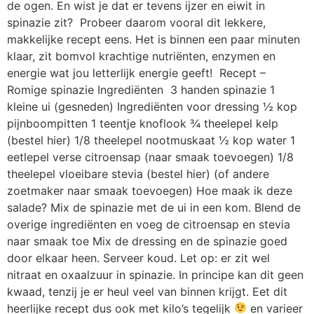
de ogen. En wist je dat er tevens ijzer en eiwit in
spinazie zit? Probeer daarom vooral dit lekkere,
makkelijke recept eens. Het is binnen een paar minuten
klaar, zit bomvol krachtige nutriënten, enzymen en
energie wat jou letterlijk energie geeft! Recept –
Romige spinazie Ingrediënten 3 handen spinazie 1
kleine ui (gesneden) Ingrediënten voor dressing ½ kop
pijnboompitten 1 teentje knoflook ¾ theelepel kelp
(bestel hier) 1/8 theelepel nootmuskaat ½ kop water 1
eetlepel verse citroensap (naar smaak toevoegen) 1/8
theelepel vloeibare stevia (bestel hier) (of andere
zoetmaker naar smaak toevoegen) Hoe maak ik deze
salade? Mix de spinazie met de ui in een kom. Blend de
overige ingrediënten en voeg de citroensap en stevia
naar smaak toe Mix de dressing en de spinazie goed
door elkaar heen. Serveer koud. Let op: er zit wel
nitraat en oxaalzuur in spinazie. In principe kan dit geen
kwaad, tenzij je er heul veel van binnen krijgt. Eet dit
heerlijke recept dus ook met kilo’s tegelijk
en varieer