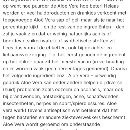
op want hoe puurder de Aloe Vera hoe beter! Helaas
worden er veel huidproducten en drankjes verkocht met
toegevoegde Aloë Vera sap of gel, maar als je naar het
percentage kijkt – en de rest van de ingrediënten – dan
zul je vaak zien dat er weinig natuurlijks aan is of
boordevol suiker(water) of synthetische stoffen zit.
Lees dus vooral de etiketten, ook bij gezichts-,en
lichaamsverzorging. Tip: het eerst genoemde ingrediënt
op het etiket: daar zit het meeste van in (in verhouding
en er worden vaak geen percentages genoemd). Daarna
het volgende ingrediënt enz.. Aloë Vera – uitwendig
gebruik Aloë Vera kan onder andere helpen bij diverse
(huid) problemen zoals eczeem en psoriasis, maar ook
bij brandwonden, ontstekingen, acne, schaafwonden,
insectenbeten, herpes en sport/spierblessures. Aloë
vera werkt tevens antiseptisch wat betekent dat het
tegen bacteriën en andere ziekteverwekkers beschermt.
Aloë Vera wordt geroemd om onderstaande