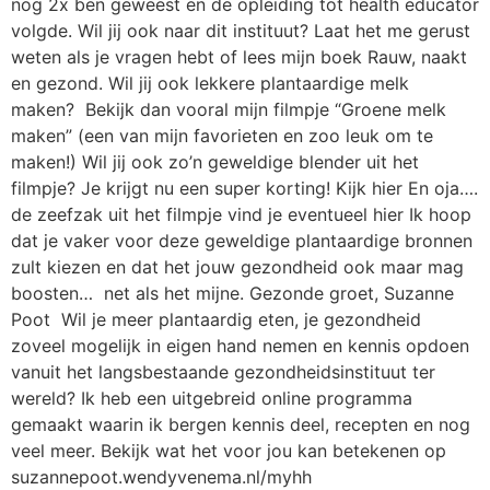
nog 2x ben geweest en de opleiding tot health educator
volgde. Wil jij ook naar dit instituut? Laat het me gerust
weten als je vragen hebt of lees mijn boek Rauw, naakt
en gezond. Wil jij ook lekkere plantaardige melk
maken? Bekijk dan vooral mijn filmpje “Groene melk
maken” (een van mijn favorieten en zoo leuk om te
maken!) Wil jij ook zo’n geweldige blender uit het
filmpje? Je krijgt nu een super korting! Kijk hier En oja….
de zeefzak uit het filmpje vind je eventueel hier Ik hoop
dat je vaker voor deze geweldige plantaardige bronnen
zult kiezen en dat het jouw gezondheid ook maar mag
boosten… net als het mijne. Gezonde groet, Suzanne
Poot Wil je meer plantaardig eten, je gezondheid
zoveel mogelijk in eigen hand nemen en kennis opdoen
vanuit het langsbestaande gezondheidsinstituut ter
wereld? Ik heb een uitgebreid online programma
gemaakt waarin ik bergen kennis deel, recepten en nog
veel meer. Bekijk wat het voor jou kan betekenen op
suzannepoot.wendyvenema.nl/myhh