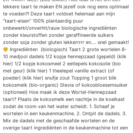
lekkere taart te maken EN jezelf ook nog eens optimaal
te voeden?! Deze taart voldoet helemaal aan mijn
“taart-eisen” 100% plantaardig puur
onbewerkt/onverhit/rauw biologische ingrediënten
zonder kleurstoffen zonder geraffineerde suikers
zonder soja zonder gluten lekkerrrrr en…. snel gemaakt!
Ingrediënten (biologisch) Taart 2 grote wortelen 8-
10 medjool dadels 1/2 kopje hennepzaad (gepeld) (klik
hier) 1/2 kopje kokosmeel 2 eetlepels kokosolie (bio
met geur) (klik hier) 1 theelepel vanille extract (of
poeder) (klik hier) snufje zout Topping 1 groot blik
kokosmelk (bio-organic) Stevia of kokosbloesemsuiker
(optioneel) Hoe maak ik deze Wortel-Hennepzaad
taart? Plaats de kokosmelk een nachtje in de koelkast
zodat de room van het water scheidt. 1. Schaaf je
wortelen in een keukenmachine. 2. Ontpit de dadels. 3.
Mix de dadels met de geschaafde wortelen en de
overige taart ingrediënten in de keukenmachine tot een