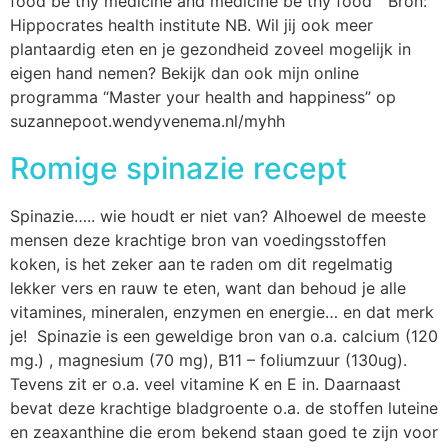
food be thy medicine and medicine be thy food” Bron:
Hippocrates health institute NB. Wil jij ook meer
plantaardig eten en je gezondheid zoveel mogelijk in
eigen hand nemen? Bekijk dan ook mijn online
programma “Master your health and happiness” op
suzannepoot.wendyvenema.nl/myhh
Romige spinazie recept
Spinazie….. wie houdt er niet van? Alhoewel de meeste
mensen deze krachtige bron van voedingsstoffen
koken, is het zeker aan te raden om dit regelmatig
lekker vers en rauw te eten, want dan behoud je alle
vitamines, mineralen, enzymen en energie… en dat merk
je! Spinazie is een geweldige bron van o.a. calcium (120
mg.) , magnesium (70 mg), B11 – foliumzuur (130ug).
Tevens zit er o.a. veel vitamine K en E in. Daarnaast
bevat deze krachtige bladgroente o.a. de stoffen luteine
en zeaxanthine die erom bekend staan goed te zijn voor