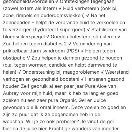
gezondheidsvoordelen √ Ontstekingen tegengaan
(zowel extern als intern) √ Huid verbeteren (ook bij
acne, rimpels en ouderdomsvlekken) √ Na het
zonnebaden – helpt de verbrande huid te verkoelen en
te verzorgen (hydrateert supergoed) √ Stabiliseren van
bloedsuikerspiegel √ Goede cholesterol stimuleren √
Zou helpen tegen diabetes 2 √ Vermindering van
prikkelbaar darm syndroom (PDS) √ Helpen tegen
obstipatie V Zou helpen je darmen gezond te houden
(o.a. tegen wormen, candida en helpt darmwand te
helen) √ Ondersteuning bij maagproblemen √ Weerstand
verhogen en gezondheid boosten! √ Hersenen gezond
houden Zelf gebruik al een paar jaar Pure Aloe van
Aubrey voor mijn huid, maar ik heb na lang en goed
zoeken nu een zeer pure Organic Gel en Juice
gevonden die ik oraal inneem. Deze voelen zo goed en
zijn zo puur dat ik ze opgenomen heb in de
webshop. Wil je ze ook proberen? Je vindt de gel
hier en de juice hier. Krachtige wonders van moeder