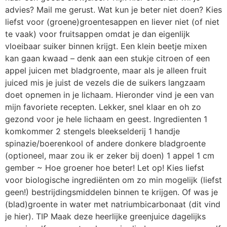
advies? Mail me gerust. Wat kun je beter niet doen? Kies
liefst voor (groene)groentesappen en liever niet (of niet
te vaak) voor fruitsappen omdat je dan eigenlijk
vloeibaar suiker binnen krijgt. Een klein beetje mixen
kan gaan kwaad – denk aan een stukje citroen of een
appel juicen met bladgroente, maar als je alleen fruit
juiced mis je juist de vezels die de suikers langzaam
doet opnemen in je lichaam. Hieronder vind je een van
mijn favoriete recepten. Lekker, snel klaar en oh zo
gezond voor je hele lichaam en geest. Ingredienten 1
komkommer 2 stengels bleekselderij 1 handje
spinazie/boerenkool of andere donkere bladgroente
(optioneel, maar zou ik er zeker bij doen) 1 appel 1 cm
gember ~ Hoe groener hoe beter! Let op! Kies liefst
voor biologische ingrediënten om zo min mogelijk (liefst
geen!) bestrijdingsmiddelen binnen te krijgen. Of was je
(blad)groente in water met natriumbicarbonaat (dit vind
je hier). TIP Maak deze heerlijke greenjuice dagelijks