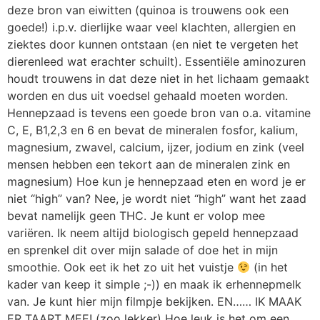
deze bron van eiwitten (quinoa is trouwens ook een
goede!) i.p.v. dierlijke waar veel klachten, allergien en
ziektes door kunnen ontstaan (en niet te vergeten het
dierenleed wat erachter schuilt). Essentiële aminozuren
houdt trouwens in dat deze niet in het lichaam gemaakt
worden en dus uit voedsel gehaald moeten worden.
Hennepzaad is tevens een goede bron van o.a. vitamine
C, E, B1,2,3 en 6 en bevat de mineralen fosfor, kalium,
magnesium, zwavel, calcium, ijzer, jodium en zink (veel
mensen hebben een tekort aan de mineralen zink en
magnesium) Hoe kun je hennepzaad eten en word je er
niet “high” van? Nee, je wordt niet “high” want het zaad
bevat namelijk geen THC. Je kunt er volop mee
variëren. Ik neem altijd biologisch gepeld hennepzaad
en sprenkel dit over mijn salade of doe het in mijn
smoothie. Ook eet ik het zo uit het vuistje
(in het
kader van keep it simple ;-)) en maak ik erhennepmelk
van. Je kunt hier mijn filmpje bekijken. EN…… IK MAAK
ER TAART MEE! (zoo lekker) Hoe leuk is het om een