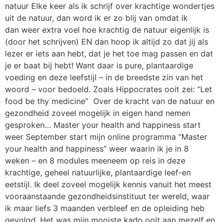
natuur Elke keer als ik schrijf over krachtige wondertjes
uit de natuur, dan word ik er zo blij van omdat ik
dan weer extra voel hoe krachtig de natuur eigenlijk is
(door het schrijven) EN dan hoop ik altijd zo dat jij als
lezer er iets aan hebt, dat je het toe mag passen en dat
je er baat bij hebt! Want daar is pure, plantaardige
voeding en deze leefstijl – in de breedste zin van het
woord – voor bedoeld. Zoals Hippocrates ooit zei: “Let
food be thy medicine” Over de kracht van de natuur en
gezondheid zoveel mogelijk in eigen hand nemen
gesproken… Master your health and happiness start
weer September start mijn online programma “Master
your health and happiness” weer waarin ik je in 8
weken – en 8 modules meeneem op reis in deze
krachtige, geheel natuurlijke, plantaardige leef-en
eetstijl. Ik deel zoveel mogelijk kennis vanuit het meest
vooraanstaande gezondheidsinstituut ter wereld, waar
ik maar liefs 3 maanden verbleef en de opleiding heb
gevolgd. Het was mijn mooiste kado ooit aan mezelf en