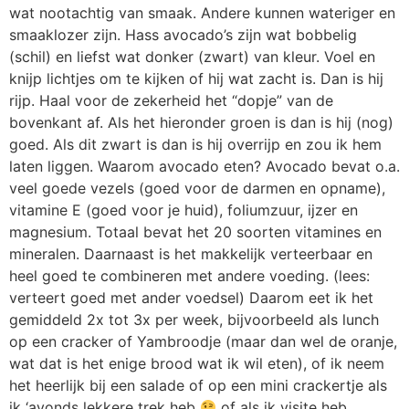
wat nootachtig van smaak. Andere kunnen wateriger en
smaaklozer zijn. Hass avocado’s zijn wat bobbelig
(schil) en liefst wat donker (zwart) van kleur. Voel en
knijp lichtjes om te kijken of hij wat zacht is. Dan is hij
rijp. Haal voor de zekerheid het “dopje” van de
bovenkant af. Als het hieronder groen is dan is hij (nog)
goed. Als dit zwart is dan is hij overrijp en zou ik hem
laten liggen. Waarom avocado eten? Avocado bevat o.a.
veel goede vezels (goed voor de darmen en opname),
vitamine E (goed voor je huid), foliumzuur, ijzer en
magnesium. Totaal bevat het 20 soorten vitamines en
mineralen. Daarnaast is het makkelijk verteerbaar en
heel goed te combineren met andere voeding. (lees:
verteert goed met ander voedsel) Daarom eet ik het
gemiddeld 2x tot 3x per week, bijvoorbeeld als lunch
op een cracker of Yambroodje (maar dan wel de oranje,
wat dat is het enige brood wat ik wil eten), of ik neem
het heerlijk bij een salade of op een mini crackertje als
ik ‘avonds lekkere trek heb
of als ik visite heb.