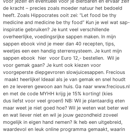
voor jezelf en eventueel voor je dierbaren en ervaar zelf
de kracht – precies zoals moeder natuur het bedoeld
heeft. Zoals Hippocrates ooit zei: “Let food be thy
medicine and medicine be thy food” Kun je wel wat sap-
inspiratie gebruiken? Je kunt veel verschillende
overheerlijke, voedingsrijke sappen maken. In mijn
sappen ebook vind je meer dan 40 recepten, tips,
weetjes een een handig sterrensysteem. Je kunt mijn
sappen ebook hier voor Euro 12,- bestellen. Wil je
voor gemak gaan? Je kunt ook kiezen voor
voorgeperste diepgevroren slowjuicesappen. Frecious
maakt heerlijke! Ideaal als je van gemak en snel houdt
en ze leveren gewoon aan huis. Ga naar www.frecious.nl
en met de code MYHH krijg je 15% korting! (kies
dus liefst voor veel groen!) NB: Wil je plantaardig eten
maar weet je niet goed hoe? Wil je weten wat beter wel
en wat liever niet en wil je jouw gezondheid zoveel
mogelijk in eigen hand nemen? Ik heb een uitgebreid,
waardevol en leuk online programma gemaakt, waarin