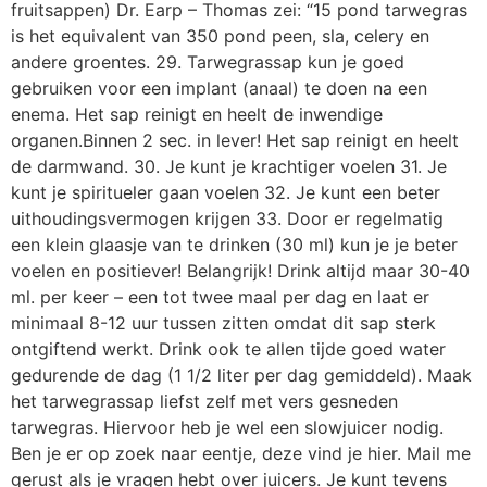
fruitsappen) Dr. Earp – Thomas zei: “15 pond tarwegras
is het equivalent van 350 pond peen, sla, celery en
andere groentes. 29. Tarwegrassap kun je goed
gebruiken voor een implant (anaal) te doen na een
enema. Het sap reinigt en heelt de inwendige
organen.Binnen 2 sec. in lever! Het sap reinigt en heelt
de darmwand. 30. Je kunt je krachtiger voelen 31. Je
kunt je spiritueler gaan voelen 32. Je kunt een beter
uithoudingsvermogen krijgen 33. Door er regelmatig
een klein glaasje van te drinken (30 ml) kun je je beter
voelen en positiever! Belangrijk! Drink altijd maar 30-40
ml. per keer – een tot twee maal per dag en laat er
minimaal 8-12 uur tussen zitten omdat dit sap sterk
ontgiftend werkt. Drink ook te allen tijde goed water
gedurende de dag (1 1/2 liter per dag gemiddeld). Maak
het tarwegrassap liefst zelf met vers gesneden
tarwegras. Hiervoor heb je wel een slowjuicer nodig.
Ben je er op zoek naar eentje, deze vind je hier. Mail me
gerust als je vragen hebt over juicers. Je kunt tevens