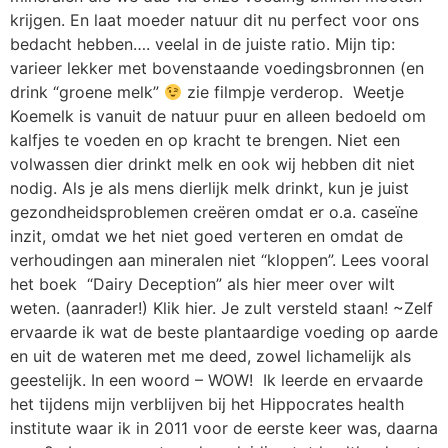
krijgen. En laat moeder natuur dit nu perfect voor ons
bedacht hebben…. veelal in de juiste ratio. Mijn tip:
varieer lekker met bovenstaande voedingsbronnen (en
drink “groene melk”
zie filmpje verderop. Weetje
Koemelk is vanuit de natuur puur en alleen bedoeld om
kalfjes te voeden en op kracht te brengen. Niet een
volwassen dier drinkt melk en ook wij hebben dit niet
nodig. Als je als mens dierlijk melk drinkt, kun je juist
gezondheidsproblemen creëren omdat er o.a. caseïne
inzit, omdat we het niet goed verteren en omdat de
verhoudingen aan mineralen niet “kloppen”. Lees vooral
het boek “Dairy Deception” als hier meer over wilt
weten. (aanrader!) Klik hier. Je zult versteld staan! ~Zelf
ervaarde ik wat de beste plantaardige voeding op aarde
en uit de wateren met me deed, zowel lichamelijk als
geestelijk. In een woord – WOW! Ik leerde en ervaarde
het tijdens mijn verblijven bij het Hippocrates health
institute waar ik in 2011 voor de eerste keer was, daarna