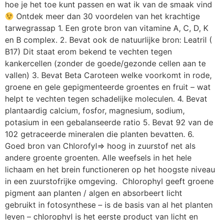
hoe je het toe kunt passen en wat ik van de smaak vind
Ontdek meer dan 30 voordelen van het krachtige
tarwegrassap 1. Een grote bron van vitamine A, C, D, K
en B complex. 2. Bevat ook de natuurlijke bron: Leatril (
B17) Dit staat erom bekend te vechten tegen
kankercellen (zonder de goede/gezonde cellen aan te
vallen) 3. Bevat Beta Caroteen welke voorkomt in rode,
groene en gele gepigmenteerde groentes en fruit – wat
helpt te vechten tegen schadelijke moleculen. 4. Bevat
plantaardig calcium, fosfor, magnesium, sodium,
potasium in een gebalanseerde ratio 5. Bevat 92 van de
102 getraceerde mineralen die planten bevatten. 6.
Goed bron van Chlorofyl=> hoog in zuurstof net als
andere groente groenten. Alle weefsels in het hele
lichaam en het brein functioneren op het hoogste niveau
in een zuurstofrijke omgeving. Chlorophyl geeft groene
pigment aan planten / algen en absorbeert licht
gebruikt in fotosynthese – is de basis van al het planten
leven – chlorophyl is het eerste product van licht en