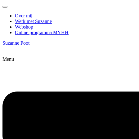
Over mij
Werk met Suzanne
Webshop
Online programma MYHH
Suzanne Poot
Menu