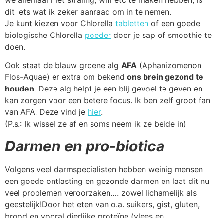
dit iets wat ik zeker aanraad om in te nemen.
Je kunt kiezen voor Chlorella
tabletten
of een goede
biologische Chlorella
poeder
door je sap of smoothie te
doen.
Ook staat de blauw groene alg
AFA
(Aphanizomenon
Flos-Aquae) er extra om bekend
ons brein gezond te
houden
. Deze alg helpt je een blij gevoel te geven en
kan zorgen voor een betere focus. Ik ben zelf groot fan
van AFA. Deze vind je
hier
.
(P.s.: Ik wissel ze af en soms neem ik ze beide in)
Darmen en pro-biotica
Volgens veel darmspecialisten hebben weinig mensen
een goede ontlasting en gezonde darmen en laat dit nu
veel problemen veroorzaken…. zowel lichamelijk als
geestelijk!Door het eten van o.a. suikers, gist, gluten,
brood en vooral dierlijke proteïne (vlees en