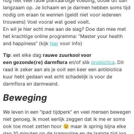
nog niet veel rauw plantaardige voeding, bouw dit dan
langzaam op. Je lichaam en je darmen hebben soms tijd
nodig om eraan te wennen (geldt niet voor iedereen
trouwens) Voel vooral wat goed voelt.
En wil je hier echt mee aan de slag? Doe dan mee met
het krachtige online programma: “Master your health
and happiness” (kijk
hier
voor info)
Tip
: eet elke dag
rauwe zuurkool voor
een gezonde(re) darmflora
en/of slik
probiotica
. Dit
raad ik zeker aan als je ooit een keer een antibiotica
kuur hebt gedaan wat echt schadelijk is voor de
darmflora en darmwand.
Beweging
We leven in een “Ipad tijdperk” en veel mensen bewegen
niet genoeg. Ik moet eerlijk zeggen dat ik me er soms
ook toe moet zetten hoor 😉 maar ik spring bijna elke
dag 10 minuten op de trampoline en de laats
te tijd jog