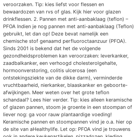
veroorzaken. Tip: kies liefst voor flessen en
bewaardozen van rvs of glas. Kijk hier voor glazen
drinkflessen. 2. Pannen met anti-aanbaklaag (teflon) –
PFOA Indien je nog pannen met anti-aanbaklaag (Teflon)
gebruikt, let dan op! Deze bevat namelijk een
chemische stof genaamd perfluoroctaanzuur (PFOA).
Sinds 2001 is bekend dat het de volgende
gezondheidsproblemen kan veroorzaken: leverkanker,
zaadbalkanker, een verhoogd cholesterolgehalte,
hormoonverstoring, colitis ulcerosa (een
ontstekingsziekte van de dikke darm), verminderde
vruchtbaarheid, nierkanker, blaaskanker en geboorte-
afwijkingen. Meer weten over het grote teflon
schandaal? Lees hier verder. Tip: kies alleen keramische
of glazen pannen, stoom je groente in een stoompan of
liever nog: ga voor rauw plantaardige voeding!
Keramische pannen en stoompannen vind je o.a. hier op
de site van aHealthylife. Let op: PFOA vind je trouwens
ook in andere keukenartikelen, pizzadozen, kleding,