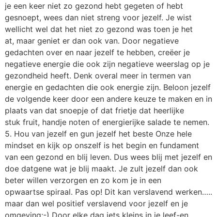
je een keer niet zo gezond hebt gegeten of hebt
gesnoept, wees dan niet streng voor jezelf. Je wist
wellicht wel dat het niet zo gezond was toen je het
at, maar geniet er dan ook van. Door negatieve
gedachten over en naar jezelf te hebben, creëer je
negatieve energie die ook zijn negatieve weerslag op je
gezondheid heeft. Denk overal meer in termen van
energie en gedachten die ook energie zijn. Beloon jezelf
de volgende keer door een andere keuze te maken en in
plaats van dat snoepje of dat frietje dat heerlijke
stuk fruit, handje noten of energierijke salade te nemen.
5. Hou van jezelf en gun jezelf het beste Onze hele
mindset en kijk op onszelf is het begin en fundament
van een gezond en blij leven. Dus wees blij met jezelf en
doe datgene wat je blij maakt. Je zult jezelf dan ook
beter willen verzorgen en zo kom je in een
opwaartse spiraal. Pas op! Dit kan verslavend werken…..
maar dan wel positief verslavend voor jezelf en je
omgeving;-) Door elke dag iets kleins in je leef-en