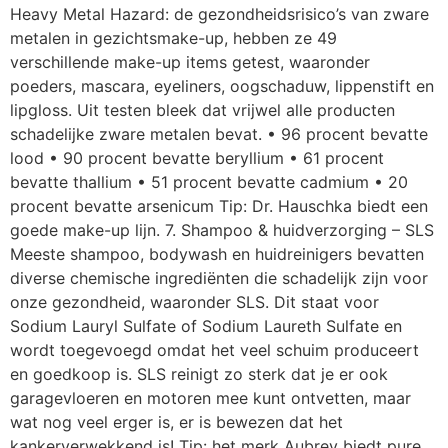
Heavy Metal Hazard: de gezondheidsrisico’s van zware
metalen in gezichtsmake-up, hebben ze 49
verschillende make-up items getest, waaronder
poeders, mascara, eyeliners, oogschaduw, lippenstift en
lipgloss. Uit testen bleek dat vrijwel alle producten
schadelijke zware metalen bevat. • 96 procent bevatte
lood • 90 procent bevatte beryllium • 61 procent
bevatte thallium • 51 procent bevatte cadmium • 20
procent bevatte arsenicum Tip: Dr. Hauschka biedt een
goede make-up lijn. 7. Shampoo & huidverzorging – SLS
Meeste shampoo, bodywash en huidreinigers bevatten
diverse chemische ingrediënten die schadelijk zijn voor
onze gezondheid, waaronder SLS. Dit staat voor
Sodium Lauryl Sulfate of Sodium Laureth Sulfate en
wordt toegevoegd omdat het veel schuim produceert
en goedkoop is. SLS reinigt zo sterk dat je er ook
garagevloeren en motoren mee kunt ontvetten, maar
wat nog veel erger is, er is bewezen dat het
kankerverwekkend is! Tip: het merk Aubrey biedt pure,