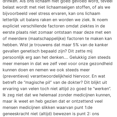
drinken. Als ons lichaam niet goed gevoed word, teveel
belast wordt met niet lichaamseigen stoffen, of als we
bijvoorbeeld veel stress ervaren, kan ons lichaam
letterlijk uit balans raken en worden we ziek. Ik noem
expliciet verschillende factoren omdat ziektes in de
eerste plaats niet zomaar ontstaan maar deze met een
of meerdere (maatschappelijke) factoren te maken kan
hebben. Wist je trouwens dat maar 5% van de kanker
gevallen genetisch bepaald zijn? Dit zette mij
persoonlijk erg aan het denken…. Gelukkig zien steeds
meer mensen in dat we zelf veel voor onze gezondheid
kunnen doen en nemen we ook steeds meer
(preventieve) verantwoordelijkheid hiervoor. En wat
betreft de “magische pil” van de dokter? Dit blijkt uit
ervaring van velen toch niet altijd zo goed te “werken”.
Ik zeg niet dat we helemaal zonder medicijnen kunnen,
maar ik weet en heb gezien dat er ontzettend veel
mensen medicijnen slikken waarvan punt 1:de
geneeskracht niet (altijd) bewezen is punt 2: ons