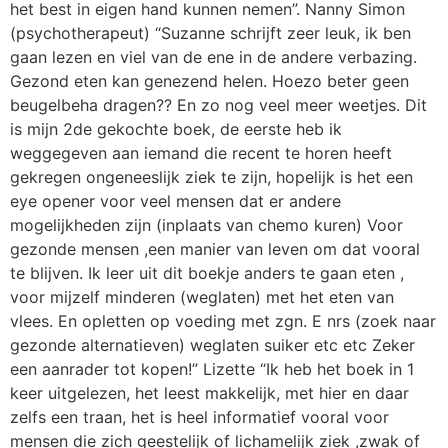
het best in eigen hand kunnen nemen”. Nanny Simon
(psychotherapeut) “Suzanne schrijft zeer leuk, ik ben
gaan lezen en viel van de ene in de andere verbazing.
Gezond eten kan genezend helen. Hoezo beter geen
beugelbeha dragen?? En zo nog veel meer weetjes. Dit
is mijn 2de gekochte boek, de eerste heb ik
weggegeven aan iemand die recent te horen heeft
gekregen ongeneeslijk ziek te zijn, hopelijk is het een
eye opener voor veel mensen dat er andere
mogelijkheden zijn (inplaats van chemo kuren) Voor
gezonde mensen ,een manier van leven om dat vooral
te blijven. Ik leer uit dit boekje anders te gaan eten ,
voor mijzelf minderen (weglaten) met het eten van
vlees. En opletten op voeding met zgn. E nrs (zoek naar
gezonde alternatieven) weglaten suiker etc etc Zeker
een aanrader tot kopen!” Lizette “Ik heb het boek in 1
keer uitgelezen, het leest makkelijk, met hier en daar
zelfs een traan, het is heel informatief vooral voor
mensen die zich geestelijk of lichamelijk ziek ,zwak of