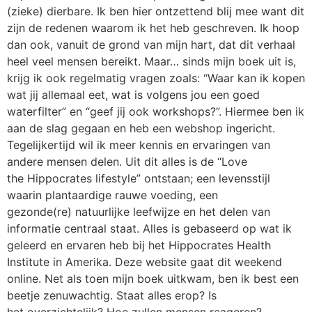
(zieke) dierbare. Ik ben hier ontzettend blij mee want dit
zijn de redenen waarom ik het heb geschreven. Ik hoop
dan ook, vanuit de grond van mijn hart, dat dit verhaal
heel veel mensen bereikt. Maar… sinds mijn boek uit is,
krijg ik ook regelmatig vragen zoals: “Waar kan ik kopen
wat jij allemaal eet, wat is volgens jou een goed
waterfilter” en “geef jij ook workshops?”. Hiermee ben ik
aan de slag gegaan en heb een webshop ingericht.
Tegelijkertijd wil ik meer kennis en ervaringen van
andere mensen delen. Uit dit alles is de “Love
the Hippocrates lifestyle” ontstaan; een levensstijl
waarin plantaardige rauwe voeding, een
gezonde(re) natuurlijke leefwijze en het delen van
informatie centraal staat. Alles is gebaseerd op wat ik
geleerd en ervaren heb bij het Hippocrates Health
Institute in Amerika. Deze website gaat dit weekend
online. Net als toen mijn boek uitkwam, ben ik best een
beetje zenuwachtig. Staat alles erop? Is
het overzichtelijk? Hoe zullen mensen reageren?