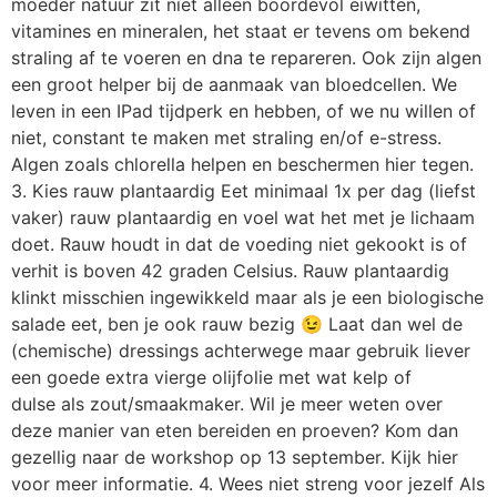
moeder natuur zit niet alleen boordevol eiwitten,
vitamines en mineralen, het staat er tevens om bekend
straling af te voeren en dna te repareren. Ook zijn algen
een groot helper bij de aanmaak van bloedcellen. We
leven in een IPad tijdperk en hebben, of we nu willen of
niet, constant te maken met straling en/of e-stress.
Algen zoals chlorella helpen en beschermen hier tegen.
3. Kies rauw plantaardig Eet minimaal 1x per dag (liefst
vaker) rauw plantaardig en voel wat het met je lichaam
doet. Rauw houdt in dat de voeding niet gekookt is of
verhit is boven 42 graden Celsius. Rauw plantaardig
klinkt misschien ingewikkeld maar als je een biologische
salade eet, ben je ook rauw bezig 😉 Laat dan wel de
(chemische) dressings achterwege maar gebruik liever
een goede extra vierge olijfolie met wat kelp of
dulse als zout/smaakmaker. Wil je meer weten over
deze manier van eten bereiden en proeven? Kom dan
gezellig naar de workshop op 13 september. Kijk hier
voor meer informatie. 4. Wees niet streng voor jezelf Als