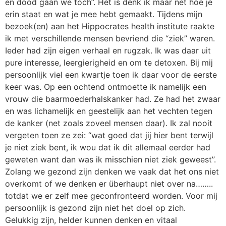
en dood gaan we toch”. Het is denk ik maar net hoe je
erin staat en wat je mee hebt gemaakt. Tijdens mijn
bezoek(en) aan het Hippocrates health institute raakte
ik met verschillende mensen bevriend die “ziek” waren.
Ieder had zijn eigen verhaal en rugzak. Ik was daar uit
pure interesse, leergierigheid en om te detoxen. Bij mij
persoonlijk viel een kwartje toen ik daar voor de eerste
keer was. Op een ochtend ontmoette ik namelijk een
vrouw die baarmoederhalskanker had. Ze had het zwaar
en was lichamelijk en geestelijk aan het vechten tegen
de kanker (net zoals zoveel mensen daar). Ik zal nooit
vergeten toen ze zei: “wat goed dat jij hier bent terwijl
je niet ziek bent, ik wou dat ik dit allemaal eerder had
geweten want dan was ik misschien niet ziek geweest”.
Zolang we gezond zijn denken we vaak dat het ons niet
overkomt of we denken er überhaupt niet over na……..
totdat we er zelf mee geconfronteerd worden. Voor mij
persoonlijk is gezond zijn niet het doel op zich.
Gelukkig zijn, helder kunnen denken en vitaal