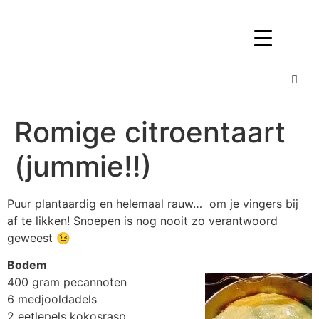
Romige citroentaart
(jummie!!)
Puur plantaardig en helemaal rauw… om je vingers bij
af te likken! Snoepen is nog nooit zo verantwoord
geweest 😉
Bodem
400 gram pecannoten
6 medjooldadels
2 eetlepels kokosrasp