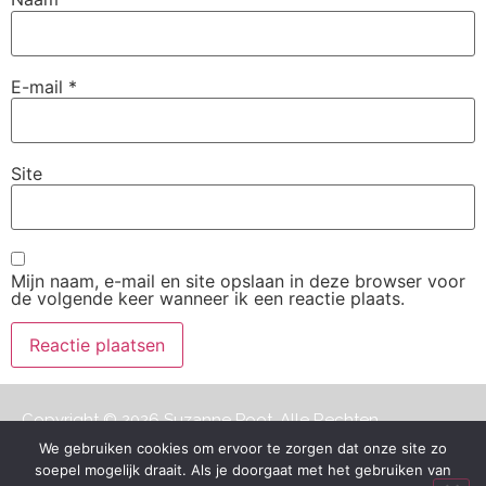
E-mail
*
Site
Mijn naam, e-mail en site opslaan in deze browser voor
de volgende keer wanneer ik een reactie plaats.
Copyright © 2026 Suzanne Poot. Alle Rechten
Voorbehouden.
Algemene Voorwaarden
We gebruiken cookies om ervoor te zorgen dat onze site zo
soepel mogelijk draait. Als je doorgaat met het gebruiken van