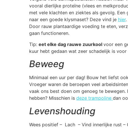
vooral dierlijke proteïne (vlees en melkpro
met vele klachten en ziektes als gevolg. Een
naar een goede klysmaset? Deze vind je
hier
.
Door rauw plantaardige voeding te eten, ver
gaan functioneren.
Tip:
eet elke dag rauwe zuurkool
voor een g
kuur hebt gedaan wat zeer schadelijk is voo
Beweeg
Minimaal een uur per dag! Bouw het liefst oo
Vroeger waren de beroepen veel arbeidsinte
vaak ons best doen om genoeg te bewegen. D
hebben? Misschien is
deze trampoline
dan ook
Levenshouding
Wees positief – Lach – Vind innerlijke rust – 