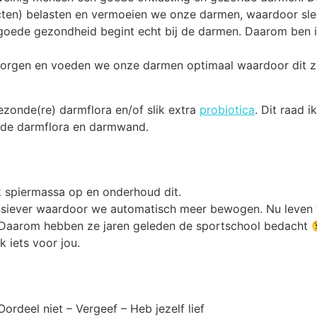
ducten) belasten en vermoeien we onze darmen, waardoor s
 goede gezondheid begint echt bij de darmen. Daarom ben i
zorgen en voeden we onze darmen optimaal waardoor dit ze
ezonde(re) darmflora en/of slik extra
probiotica
. Dit raad i
r de darmflora en darmwand.
k spiermassa op en onderhoud dit.
nsiever waardoor we automatisch meer bewogen. Nu leven w
aarom hebben ze jaren geleden de sportschool bedacht 😉 
 iets voor jou.
Oordeel niet – Vergeef – Heb jezelf lief