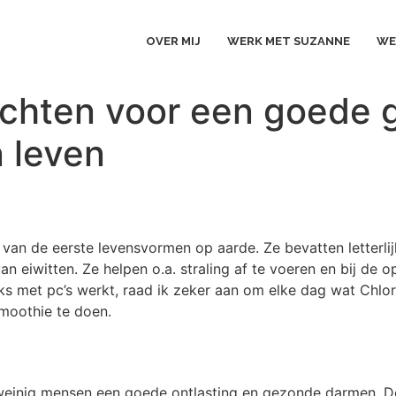
OVER MIJ
WERK MET SUZANNE
WE
zichten voor een goede
n leven
n van de eerste levensvormen op aarde. Ze bevatten letterli
an eiwitten. Ze helpen o.a. straling af te voeren en bij d
ks met pc’s werkt, raad ik zeker aan om elke dag wat Chlor
moothie te doen.
einig mensen een goede ontlasting en gezonde darmen. Door