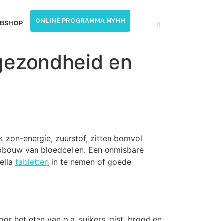
ONLINE PROGRAMMA MYHH
BSHOP
 gezondheid en
jk zon-energie, zuurstof, zitten bomvol
e opbouw van bloedcellen. Een onmisbare
ella
tabletten
in te nemen of goede
 het eten van o.a. suikers, gist, brood en