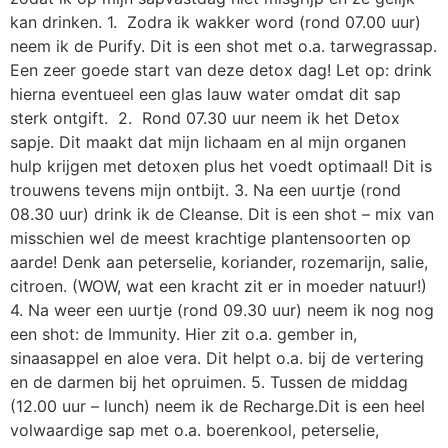
kan drinken. 1. Zodra ik wakker word (rond 07.00 uur)
neem ik de Purify. Dit is een shot met o.a. tarwegrassap.
Een zeer goede start van deze detox dag! Let op: drink
hierna eventueel een glas lauw water omdat dit sap
sterk ontgift. 2. Rond 07.30 uur neem ik het Detox
sapje. Dit maakt dat mijn lichaam en al mijn organen
hulp krijgen met detoxen plus het voedt optimaal! Dit is
trouwens tevens mijn ontbijt. 3. Na een uurtje (rond
08.30 uur) drink ik de Cleanse. Dit is een shot – mix van
misschien wel de meest krachtige plantensoorten op
aarde! Denk aan peterselie, koriander, rozemarijn, salie,
citroen. (WOW, wat een kracht zit er in moeder natuur!)
4. Na weer een uurtje (rond 09.30 uur) neem ik nog nog
een shot: de Immunity. Hier zit o.a. gember in,
sinaasappel en aloe vera. Dit helpt o.a. bij de vertering
en de darmen bij het opruimen. 5. Tussen de middag
(12.00 uur – lunch) neem ik de Recharge.Dit is een heel
volwaardige sap met o.a. boerenkool, peterselie,