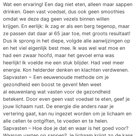
Wat een ervaring! Een dag niet eten, alleen maar sappen
drinken. Geen vast voedsel, dus ook geen smoothies
omdat we deze dag geen vezels binnen willen
krijgen. En eerlijk: ik zag er als een berg tegenop, maar
ze passen dat daar al 65 jaar toe, met groots resultaat!
Dus ik sprong in het diepe, volgde alle aanwijzingen op
en het viel eigenlijk best mee. Ik was wel wat moe en
had een zwaar hoofd, maar het gevoel erna was
heerlijk! Ik voelde me een stuk blijder. Had veel meer
energie. Kon helderder denken en klachten verdwenen.
Sapvasten ~ Een eeuwenoude methode om je
gezondheid een boost te geven! Men weet
al eeuwenlang wat vasten voor de gezondheid
betekent. Door even geen vast voedsel te eten, geef je
jouw lichaam rust. De energie die anders naar je
vertering gaat, kan nu ingezet worden om je lichaam en
alle cellen te ontgiften, te voeden en te helen.
Sapvasten – Hoe doe je dat en waar is het goed voor?
Waarom vasten op sappen? Je lichaam krijgt zo de kans