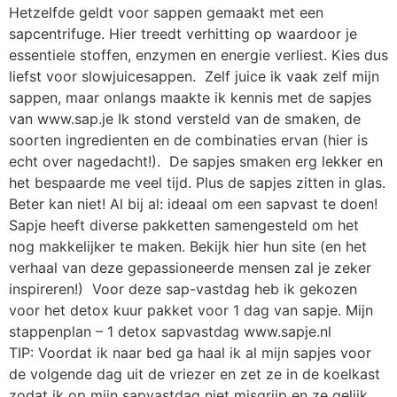
Hetzelfde geldt voor sappen gemaakt met een
sapcentrifuge. Hier treedt verhitting op waardoor je
essentiele stoffen, enzymen en energie verliest. Kies dus
liefst voor slowjuicesappen. Zelf juice ik vaak zelf mijn
sappen, maar onlangs maakte ik kennis met de sapjes
van www.sap.je Ik stond versteld van de smaken, de
soorten ingredienten en de combinaties ervan (hier is
echt over nagedacht!). De sapjes smaken erg lekker en
het bespaarde me veel tijd. Plus de sapjes zitten in glas.
Beter kan niet! Al bij al: ideaal om een sapvast te doen!
Sapje heeft diverse pakketten samengesteld om het
nog makkelijker te maken. Bekijk hier hun site (en het
verhaal van deze gepassioneerde mensen zal je zeker
inspireren!) Voor deze sap-vastdag heb ik gekozen
voor het detox kuur pakket voor 1 dag van sapje. Mijn
stappenplan – 1 detox sapvastdag www.sapje.nl
TIP: Voordat ik naar bed ga haal ik al mijn sapjes voor
de volgende dag uit de vriezer en zet ze in de koelkast
zodat ik op mijn sapvastdag niet misgrijp en ze gelijk