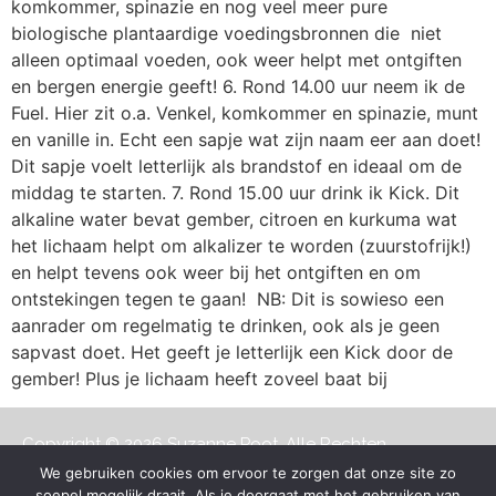
komkommer, spinazie en nog veel meer pure
biologische plantaardige voedingsbronnen die niet
alleen optimaal voeden, ook weer helpt met ontgiften
en bergen energie geeft! 6. Rond 14.00 uur neem ik de
Fuel. Hier zit o.a. Venkel, komkommer en spinazie, munt
en vanille in. Echt een sapje wat zijn naam eer aan doet!
Dit sapje voelt letterlijk als brandstof en ideaal om de
middag te starten. 7. Rond 15.00 uur drink ik Kick. Dit
alkaline water bevat gember, citroen en kurkuma wat
het lichaam helpt om alkalizer te worden (zuurstofrijk!)
en helpt tevens ook weer bij het ontgiften en om
ontstekingen tegen te gaan! NB: Dit is sowieso een
aanrader om regelmatig te drinken, ook als je geen
sapvast doet. Het geeft je letterlijk een Kick door de
gember! Plus je lichaam heeft zoveel baat bij
Copyright © 2026 Suzanne Poot. Alle Rechten
Voorbehouden.
Algemene Voorwaarden
We gebruiken cookies om ervoor te zorgen dat onze site zo
soepel mogelijk draait. Als je doorgaat met het gebruiken van