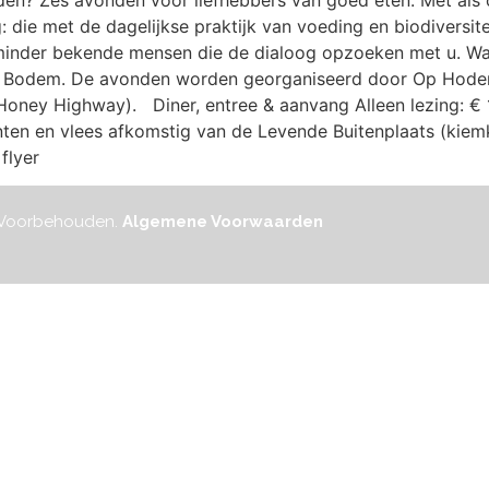
n? Zes avonden voor liefhebbers van goed eten. Met als o
g: die met de dagelijkse praktijk van voeding en biodiversit
inder bekende mensen die de dialoog opzoeken met u. Wan
 Bodem. De avonden worden georganiseerd door Op Hodenpij
Honey Highway). Diner, entree & aanvang Alleen lezing: € 15,
ten en vlees afkomstig van de Levende Buitenplaats (kiemk
flyer
n Voorbehouden.
Algemene Voorwaarden