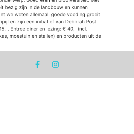
nderwerp: Goed eten en biodiversiteit. Met
eit bezig zijn in de landbouw en kunnen
t we weten allemaal: goede voeding groeit
l en zijn een initiatief van Deborah Post
-. Entree diner en lezing: € 40,- incl.
as, moestuin en stallen) en producten uit de