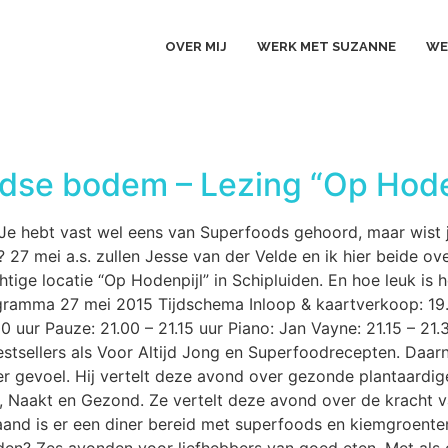
OVER MIJ
WERK MET SUZANNE
WE
dse bodem – Lezing “Op Hoden
e hebt vast wel eens van Superfoods gehoord, maar wist j
7 mei a.s. zullen Jesse van der Velde en ik hier beide o
ge locatie “Op Hodenpijl” in Schipluiden. En hoe leuk is h
rogramma 27 mei 2015 Tijdschema Inloop & kaartverkoop: 19
0 uur Pauze: 21.00 – 21.15 uur Piano: Jan Vayne: 21.15 – 21.
estsellers als Voor Altijd Jong en Superfoodrecepten. Daa
ter gevoel. Hij vertelt deze avond over gezonde plantaa
, Naakt en Gezond. Ze vertelt deze avond over de kracht 
aand is er een diner bereid met superfoods en kiemgroent