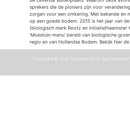
de Levende Buitenplaats. Waarom deze avonde
sprekers die de pioniers zijn voor veranderin
zorgen voor een omkering. Met bekende en m
op een goede bodem. 2015 is het jaar van de
(biologisch merk Rootz en initiatiefneemster 
‘Moestuin-menu’ bereid van biologische groen
regio en van Hollandse Bodem. Bekijk hier de 
Copyright © 2026 Suzanne Poot. Alle Rechte