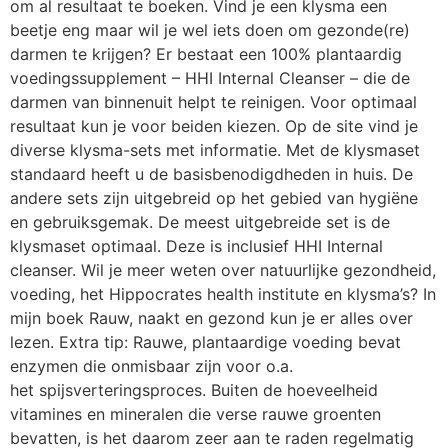
om al resultaat te boeken. Vind je een klysma een
beetje eng maar wil je wel iets doen om gezonde(re)
darmen te krijgen? Er bestaat een 100% plantaardig
voedingssupplement – HHI Internal Cleanser – die de
darmen van binnenuit helpt te reinigen. Voor optimaal
resultaat kun je voor beiden kiezen. Op de site vind je
diverse klysma-sets met informatie. Met de klysmaset
standaard heeft u de basisbenodigdheden in huis. De
andere sets zijn uitgebreid op het gebied van hygiëne
en gebruiksgemak. De meest uitgebreide set is de
klysmaset optimaal. Deze is inclusief HHI Internal
cleanser. Wil je meer weten over natuurlijke gezondheid,
voeding, het Hippocrates health institute en klysma’s? In
mijn boek Rauw, naakt en gezond kun je er alles over
lezen. Extra tip: Rauwe, plantaardige voeding bevat
enzymen die onmisbaar zijn voor o.a.
het spijsverteringsproces. Buiten de hoeveelheid
vitamines en mineralen die verse rauwe groenten
bevatten, is het daarom zeer aan te raden regelmatig