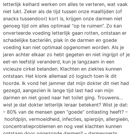
letterlijk keihard werken om alles te verteren, wat vaak
niet lukt. Zeker als de tijd tussen onze maaltijden (of
snacks tussendoor) kort is, krijgen onze darmen niet
genoeg tijd om alles optimaal “op te ruimen”. Zo kan
onverteerde voeding letterlijk gaan rotten, ontstaan er
schadelijke bacteriën, plak in de darmen en goede
voeding kan niet optimaal opgenomen worden. Als je
jaren achter elkaar zo hebt gegeten en niet ingrijpt of je
eet-en leefstijl veranderd, kun je langzaam in een
vicieuze cirkel belanden. Klachten en ziektes kunnen
ontstaan. Het klonk allemaal zó logisch toen ik dit
hoorde. Ik vond het jammer dat mijn dokter dit niet had
gezegd, aangezien ik lange tijd last had van mijn
darmen en niet goed naar het toilet ging. Trouwens…
wist je dat dokter letterlijk leraar betekent? Wist je dat:
– 80% van de mensen geen “goede” ontlasting heeft? –
hoofdpijn, vermoeidheid, infecties, spierpijn, allergieën,
concentratieproblemen en nog veel klachten kunnen
ontstaan door ongezonde darmen? – darmexperts