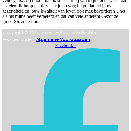
genoeg” is. Af en toe moet ik stil staan bij wat mijn doel is… en dat
is delen. Ik hoop dat deze site je op weg helpt, dat het jouw
gezondheid en jouw kwaliteit van leven ook mag bevorderen…net
als het mijne heeft verbeterd en dat van vele anderen! Gezonde
groet, Suzanne Poot
Copyright © 2026 Suzanne Poot. Alle Rechten
Voorbehouden.
Algemene Voorwaarden
Facebook-f