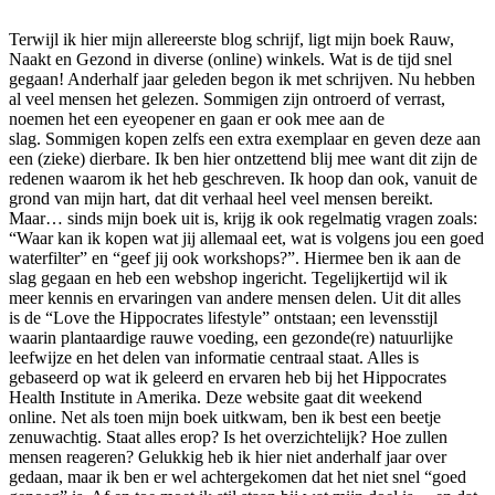
Terwijl ik hier mijn allereerste blog schrijf, ligt mijn boek Rauw,
Naakt en Gezond in diverse (online) winkels. Wat is de tijd snel
gegaan! Anderhalf jaar geleden begon ik met schrijven. Nu hebben
al veel mensen het gelezen. Sommigen zijn ontroerd of verrast,
noemen het een eyeopener en gaan er ook mee aan de
slag. Sommigen kopen zelfs een extra exemplaar en geven deze aan
een (zieke) dierbare. Ik ben hier ontzettend blij mee want dit zijn de
redenen waarom ik het heb geschreven. Ik hoop dan ook, vanuit de
grond van mijn hart, dat dit verhaal heel veel mensen bereikt.
Maar… sinds mijn boek uit is, krijg ik ook regelmatig vragen zoals:
“Waar kan ik kopen wat jij allemaal eet, wat is volgens jou een goed
waterfilter” en “geef jij ook workshops?”. Hiermee ben ik aan de
slag gegaan en heb een webshop ingericht. Tegelijkertijd wil ik
meer kennis en ervaringen van andere mensen delen. Uit dit alles
is de “Love the Hippocrates lifestyle” ontstaan; een levensstijl
waarin plantaardige rauwe voeding, een gezonde(re) natuurlijke
leefwijze en het delen van informatie centraal staat. Alles is
gebaseerd op wat ik geleerd en ervaren heb bij het Hippocrates
Health Institute in Amerika. Deze website gaat dit weekend
online. Net als toen mijn boek uitkwam, ben ik best een beetje
zenuwachtig. Staat alles erop? Is het overzichtelijk? Hoe zullen
mensen reageren? Gelukkig heb ik hier niet anderhalf jaar over
gedaan, maar ik ben er wel achtergekomen dat het niet snel “goed