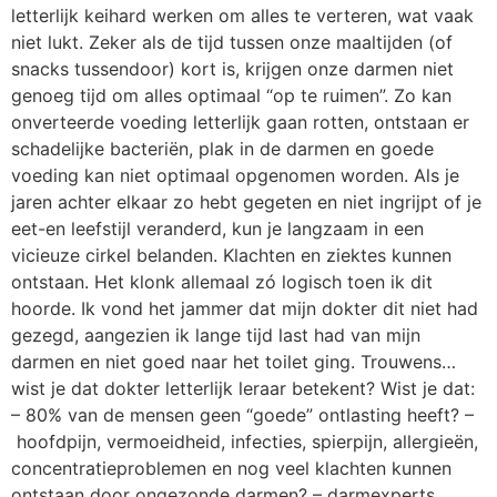
letterlijk keihard werken om alles te verteren, wat vaak
niet lukt. Zeker als de tijd tussen onze maaltijden (of
snacks tussendoor) kort is, krijgen onze darmen niet
genoeg tijd om alles optimaal “op te ruimen”. Zo kan
onverteerde voeding letterlijk gaan rotten, ontstaan er
schadelijke bacteriën, plak in de darmen en goede
voeding kan niet optimaal opgenomen worden. Als je
jaren achter elkaar zo hebt gegeten en niet ingrijpt of je
eet-en leefstijl veranderd, kun je langzaam in een
vicieuze cirkel belanden. Klachten en ziektes kunnen
ontstaan. Het klonk allemaal zó logisch toen ik dit
hoorde. Ik vond het jammer dat mijn dokter dit niet had
gezegd, aangezien ik lange tijd last had van mijn
darmen en niet goed naar het toilet ging. Trouwens…
wist je dat dokter letterlijk leraar betekent? Wist je dat:
– 80% van de mensen geen “goede” ontlasting heeft? –
hoofdpijn, vermoeidheid, infecties, spierpijn, allergieën,
concentratieproblemen en nog veel klachten kunnen
ontstaan door ongezonde darmen? – darmexperts