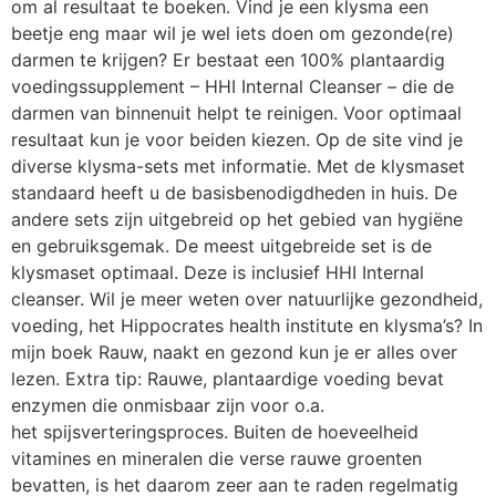
om al resultaat te boeken. Vind je een klysma een
beetje eng maar wil je wel iets doen om gezonde(re)
darmen te krijgen? Er bestaat een 100% plantaardig
voedingssupplement – HHI Internal Cleanser – die de
darmen van binnenuit helpt te reinigen. Voor optimaal
resultaat kun je voor beiden kiezen. Op de site vind je
diverse klysma-sets met informatie. Met de klysmaset
standaard heeft u de basisbenodigdheden in huis. De
andere sets zijn uitgebreid op het gebied van hygiëne
en gebruiksgemak. De meest uitgebreide set is de
klysmaset optimaal. Deze is inclusief HHI Internal
cleanser. Wil je meer weten over natuurlijke gezondheid,
voeding, het Hippocrates health institute en klysma’s? In
mijn boek Rauw, naakt en gezond kun je er alles over
lezen. Extra tip: Rauwe, plantaardige voeding bevat
enzymen die onmisbaar zijn voor o.a.
het spijsverteringsproces. Buiten de hoeveelheid
vitamines en mineralen die verse rauwe groenten
bevatten, is het daarom zeer aan te raden regelmatig