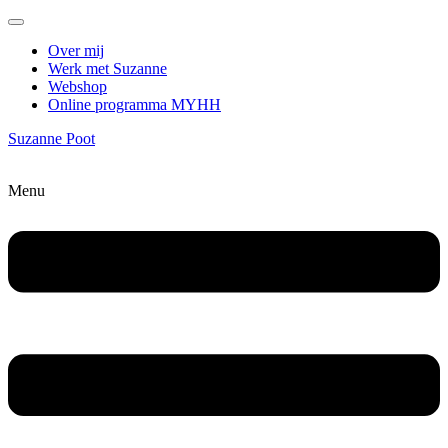
Over mij
Werk met Suzanne
Webshop
Online programma MYHH
Suzanne Poot
Menu