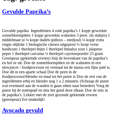
Gevulde Paprika’s
Gevulde paprika Ingrediënten 4 rode paprika’s 1 kopje geweekte
zonnebloempitten 1 kopje geweekte walnoten 3 peen (in stukjes) 1
middelmaat ui ¼ kopje dadels (pitloos – medjoul) ¼ kopje extra
virgin olijfolie 1 biologische citroen uitgeperst ½ bosje verse
basilicum 1 theelepel thijm 1 theelepel himalya zout 1 jalapeno
peper 1 theelepel curcuma ½ theelepel cayennepoeder 25 gram
Greenpeaz (gekiemde erwten) Snij de bovenkant van de paprika’s
en hol ze uit. Doe de zonnebloempitten en de walnoten in een
slowjuicer / foodprocessor en vermaal tot de massa een fijne paté is.
Doe dit in een aparte schaal Doe de peen in de
foodprocessor/blender en maal tot het puree is Doe de rest van de
ingrediënten erbij en blender nog 1 a 2 minuten. (Schraap de puree
wat eventueel aan de wanden is gaan zitten naar beneden) Voeg de
puree bij de notenpaté en mix het goed door elkaar. Doe de mix in
de paprika’s. Lekker met de zeer gezonde gekiemde erwten
(greenpeaz) Eet smakelijk!
Avocado gevuld