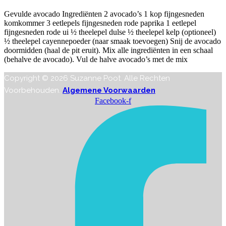
Gevulde avocado Ingrediënten 2 avocado’s 1 kop fijngesneden
komkommer 3 eetlepels fijngesneden rode paprika 1 eetlepel
fijngesneden rode ui ½ theelepel dulse ½ theelepel kelp (optioneel)
½ theelepel cayennepoeder (naar smaak toevoegen) Snij de avocado
doormidden (haal de pit eruit). Mix alle ingrediënten in een schaal
(behalve de avocado). Vul de halve avocado’s met de mix
Copyright © 2026 Suzanne Poot. Alle Rechten
Voorbehouden.
Algemene Voorwaarden
Facebook-f