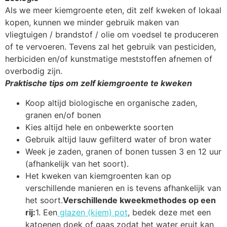
Als we meer kiemgroente eten, dit zelf kweken of lokaal
kopen, kunnen we minder gebruik maken van
vliegtuigen / brandstof / olie om voedsel te produceren
of te vervoeren. Tevens zal het gebruik van pesticiden,
herbiciden en/of kunstmatige meststoffen afnemen of
overbodig zijn.
Praktische tips om zelf kiemgroente te kweken
Koop altijd biologische en organische zaden,
granen en/of bonen
Kies altijd hele en onbewerkte soorten
Gebruik altijd lauw gefilterd water of bron water
Week je zaden, granen of bonen tussen 3 en 12 uur
(afhankelijk van het soort).
Het kweken van kiemgroenten kan op
verschillende manieren en is tevens afhankelijk van
het soort.
Verschillende kweekmethodes op een
rij:
1. Een
glazen (kiem) pot
, bedek deze met een
katoenen doek of gaas zodat het water eruit kan