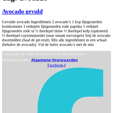
Avocado gevuld
Gevulde avocado Ingrediënten 2 avocado’s 1 kop fijngesneden
komkommer 3 eetlepels fijngesneden rode paprika 1 eetlepel
fijngesneden rode ui ½ theelepel dulse ½ theelepel kelp (optioneel)
½ theelepel cayennepoeder (naar smaak toevoegen) Snij de avocado
doormidden (haal de pit eruit). Mix alle ingrediënten in een schaal
(behalve de avocado). Vul de halve avocado’s met de mix
Copyright © 2026 Suzanne Poot. Alle Rechten
Voorbehouden.
Algemene Voorwaarden
Facebook-f