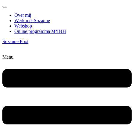
Over mij
Werk met Suzanne
Webshop
Online programma MYHH
Suzanne Poot
Menu